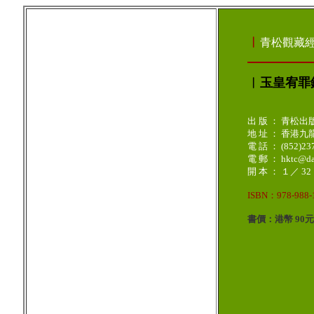
︳
青松觀藏
︳玉皇宥罪
出 版 ： 青松出
地 址 ： 香港
電 話 ： (852)23
電 郵 ： hktc@dao
開 本 ： １／ 32
ISBN：978-988-1
書價：港幣 90