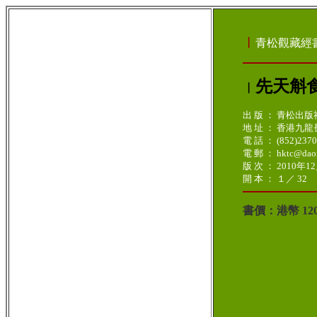
︳
青松觀藏經
先天斛
︳
出 版 ： 青松出版
地 址 ： 香港九
電 話 ： (852)237
電 郵 ： hktc@daoi
版 次 ： 2010年1
開 本 ： １／ 32
書價：港幣 12