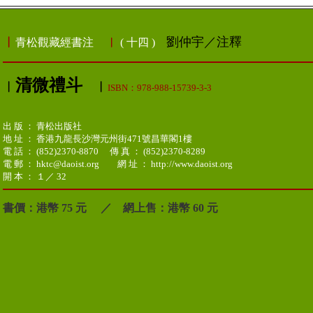
︳
劉仲宇／注釋
青松觀藏經書注
︳
( 十四 )
清微禮斗
︳
︳
ISBN：978-988-15739-3-3
出 版 ： 青松出版社
地 址 ： 香港九龍長沙灣元州街471號昌華閣1樓
電 話 ： (852)2370-8870 傳 真 ： (852)2370-8289
電 郵 ： hktc@daoist.org 網 址 ： http://www.daoist.org
開 本 ： １／ 32
書價：港幣 75 元 ／ 網上售：港幣 60 元