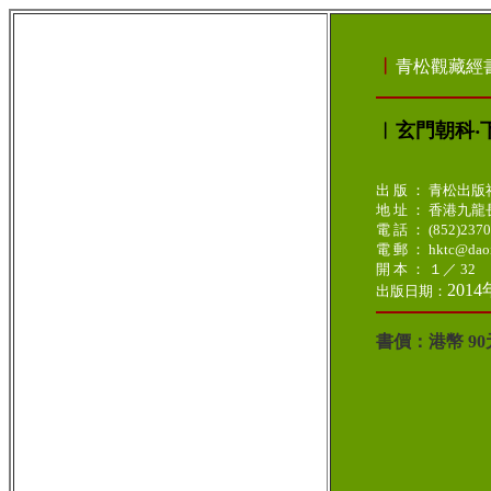
︳
青松觀藏經
︳玄門朝科‧
出 版 ： 青松出版
地 址 ： 香港九
電 話 ： (852)237
電 郵 ： hktc@daoi
開 本 ： １／ 32
2014
出版日期
：
書價：港幣 9