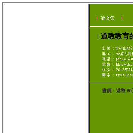
︳
論文集
︳
道教教育
︳
出 版 ：青松出版
地 址 ：
香港九龍長
電 話 ： (852)237
電 郵 ： hktc@daoi
版 次 ： 2013年
開 本 ： 880X1230 
書價：港幣 8