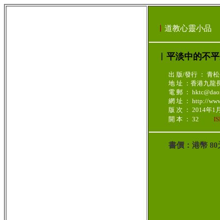
︳
道教心靈小品
︳平淡中的不
出 版/發行 ： 青
地 址 ：
香港九龍長
電 郵 ： hktc@daoi
網 址 ： http://www.
版 次 ： 2014年
開 本 ： 32
I
書價：港幣 8