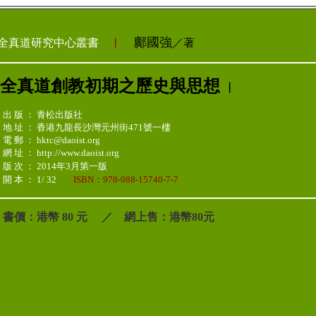
鄺國強
全真道研究中心叢書
︳
／著
全真道創教初期之歷史與思想
︳
出 版 ： 青松出版社
地 址 ： 香港九龍長沙灣元州街471號一樓
電 郵 ： hktc@daoist.org
網 址 ： http://www.daoist.org
版 次 ： 2014年3月第一版
開 本 ： 1/ 32
ISBN：978-988-15740-7-7
書價：港幣 80 元 ／ 網上售：港幣80元