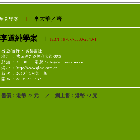
李大華／著
全真學案
︳
李道純
學案
︳
ISBN：978-7-5333-2343-1
出 版/發行 ： 齊魯書社
地 址 ： 濟南經九路勝利大街39號
郵 編 ： 250001 電 郵：qlss@sdpress.com.cn
網 址 ： http://www.qless.com.cn
版 次 ： 2010年1月第一版
開 本 ： 880x1230 / 32
書價：港幣 22 元 ／ 網上售：港幣 22 元