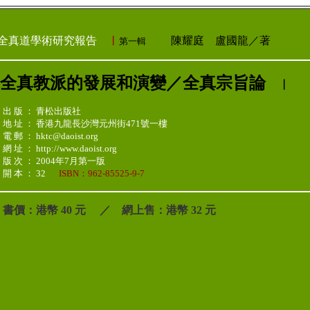
全真道學術研究報告
︳
陳耀庭 盧國龍／著
第一輯
全真教派的發展和演變／全真宗旨論
︳
出 版 ： 青松出版社
地 址 ： 香港九龍長沙灣元州街471號一樓
電 郵 ： hktc@daoist.org
網 址 ： http://www.daoist.org
版 次 ： 2004年7月第一版
開 本 ： 32
ISBN：962-85525-9-7
書價：港幣 40 元 ／ 網上售：港幣 32 元