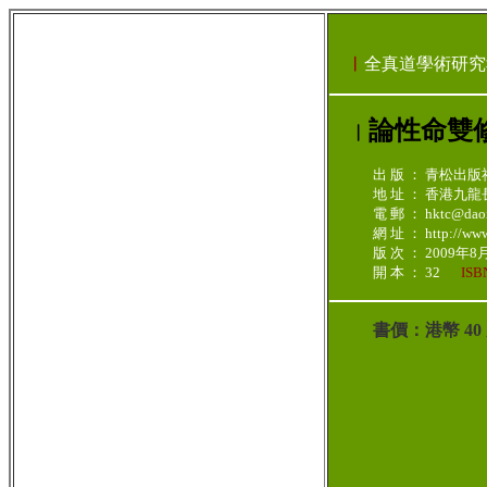
︳
全真道學術研究
論性命雙
︳
出 版 ： 青松出版
地 址 ： 香港九
電 郵 ： hktc@daoi
網 址 ： http://www.
版 次 ： 2009年
開 本 ： 32
ISB
書價：港幣 4