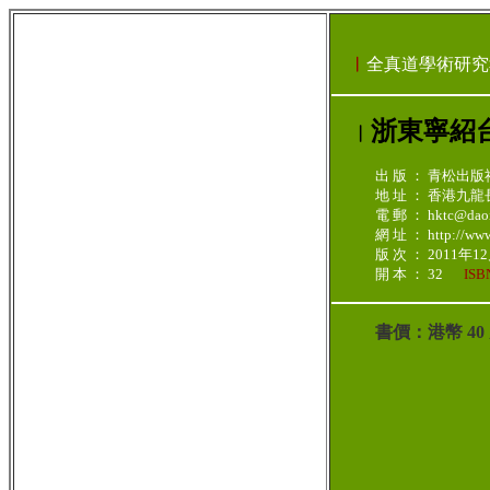
︳
全真道學術研究
浙東寧紹
︳
出 版 ： 青松出版
地 址 ： 香港九
電 郵 ： hktc@daoi
網 址 ： http://www.
版 次 ： 2011年
開 本 ： 32
ISB
書價：港幣 4