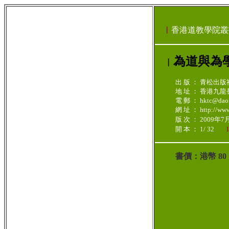
︳
香港道教學院叢
為道與為
︳
出 版 ： 青松出版
地 址 ： 香港九
電 郵 ： hktc@daoi
網 址 ： http://www.
版 次 ： 2009年
開 本 ： 1/ 32
書價：港幣 8