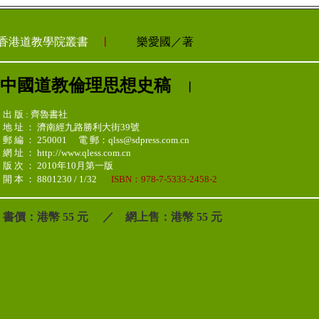
香港道教學院叢書
︳
樂愛國／著
中國道教倫理思想史稿
︳
出 版 : 齊魯書社
地 址 ： 濟南經九路勝利大街39號
郵 編 ： 250001 電 郵：qlss@sdpress.com.cn
網 址 ： http://www.qless.com.cn
版 次 ： 2010年10月第一版
開 本 ： 8801230 / 1/32
ISBN：978-7-5333-2458-2
書價：港幣 55 元 ／ 網上售：港幣 55 元