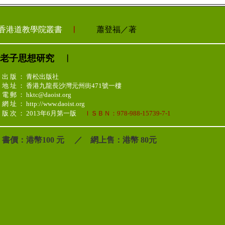
香港道教學院叢書
︳
蕭登福／著
老子思想研究
︳
出 版 ： 青松出版社
地 址 ： 香港九龍長沙灣元州街471號一樓
電 郵 ： hktc@daoist.org
網 址 ： http://www.daoist.org
版 次 ： 2013年6月第一版
ＩＳＢＮ：
978-988-15739-7-1
書價：港幣100 元 ／ 網上售：港幣 80元