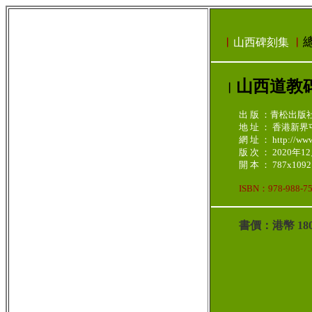
︳
山西碑刻集
︳
山西道教
︳
出 版 ：青松出版
地 址 ： 香港新
網 址 ： http://www.
版 次 ： 2020年1
開 本 ： 787x1092 
ISBN：978-988-75
書價：港幣 1