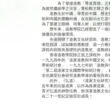
為了發揚道教「尊道貴德」之
為後世繼絕學之宗旨，青松觀主辦之香
道教生於中國，孕育於中國，歷史悠
術和珣麗的齋醮科儀，在在顯示出它是
為了要建立階梯、培養人材，以便打開
歷年來，道教學院已經塑造了一個道
個優良的進修環境。
先後開辦了道教文化研習班、道教文
來院授課，諸如陳鼓應教授、湯一介教
課程內容既有基礎性的道教史、道教經
香港道教學院除正規之課程外，亦經
一九九四年的「道家道教與中國文化」
學術研討會」、一九九七年的「道教與
「第二屆道家文化國際學術研討會」，
非但廣受社會研究道教學者的重視與肯
此外，《弘道》、《道家文化研究》
近年來的出版成果，以作為推廣道家、
育才弘道的神聖任務，扮演著道教文化
在二十一世紀定能茁壯成長！