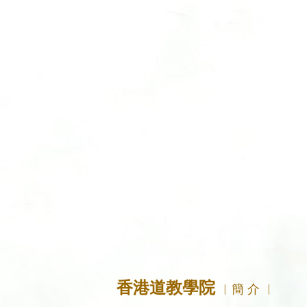
香港道教學院
︳簡 介 ︳