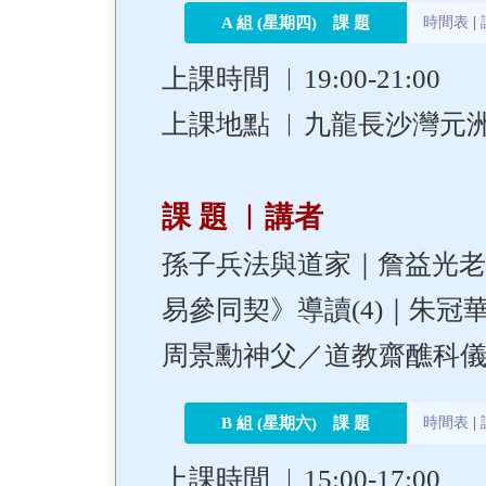
A 組 (星期四) 課 題
時間表
|
上課時間 ︳19:00-21:00
上課地點 ︳九龍長沙灣元洲街
課 題 ︳講者
孫子兵法與道家｜詹益光
易參同契》導讀(4)｜朱
周景勳神父／道教齋醮科
B 組 (星期六) 課 題
時間表
|
上課時間 ︳15:00-17:00