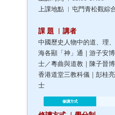
上課地點 ︳屯門青松觀綜
課 題 ︳講者
中國歷史人物中的道、理、
海各顯「神」通｜游子安
士／粵曲與道教｜陳子晉
香港道堂三教科儀｜彭桂
士
修讀方式